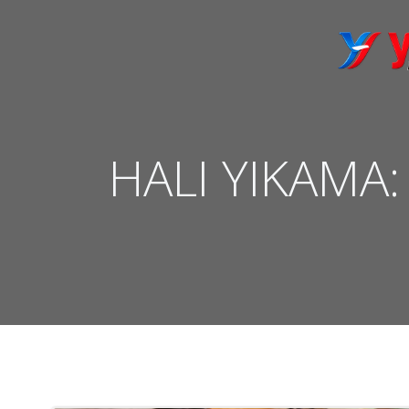
İçeriğe
geç
HALI YIKAMA