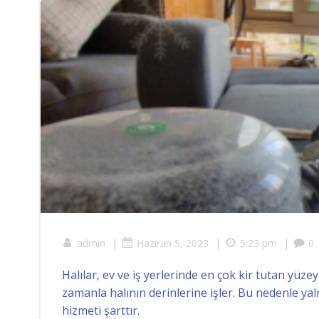
|
|
|
admin
Haziran 5, 2023
5:23 pm
0
Halılar, ev ve iş yerlerinde en çok kir tutan yüze
zamanla halının derinlerine işler. Bu nedenle yal
hizmeti şarttır.