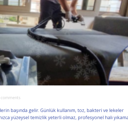
comments
ylerin başında gelir. Günlük kullanım, toz, bakteri ve lekeler
nızca yüzeysel temizlik yeterli olmaz, profesyonel halı yıkam