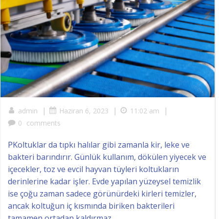
|
|
|
admin
Haziran 6, 2023
11:02 am
0
comments
PKoltuklar da tıpkı halılar gibi zamanla kir, leke ve
bakteri barındırır. Günlük kullanım, dökülen yiyecek ve
içecekler, toz ve evcil hayvan tüyleri koltukların
derinlerine kadar işler. Evde yapılan yüzeysel temizlik
ise çoğu zaman sadece görünürdeki kirleri temizler,
ancak koltuğun iç kısmında biriken bakterileri
tamamen ortadan kaldırmaz.