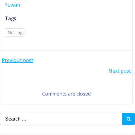
Yuvam
Tags
No Tag
Post
Previous post
Post
Next post
navigation
navigation
Comments are closed
Search
for: