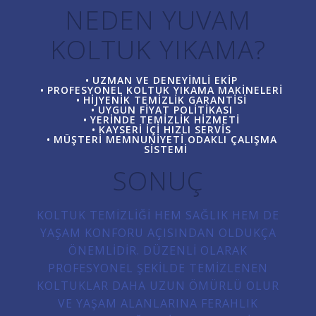
NEDEN YUVAM
KOLTUK YIKAMA?
UZMAN VE DENEYIMLI EKIP
PROFESYONEL KOLTUK YIKAMA MAKINELERI
HIJYENIK TEMIZLIK GARANTISI
UYGUN FIYAT POLITIKASI
YERINDE TEMIZLIK HIZMETI
KAYSERI IÇI HIZLI SERVIS
MÜŞTERI MEMNUNIYETI ODAKLI ÇALIŞMA
SISTEMI
SONUÇ
KOLTUK TEMIZLIĞI HEM SAĞLIK HEM DE
YAŞAM KONFORU AÇISINDAN OLDUKÇA
ÖNEMLIDIR. DÜZENLI OLARAK
PROFESYONEL ŞEKILDE TEMIZLENEN
KOLTUKLAR DAHA UZUN ÖMÜRLÜ OLUR
VE YAŞAM ALANLARINA FERAHLIK