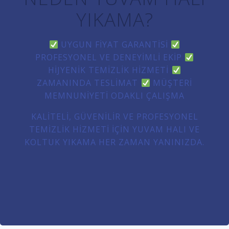
YIKAMA?
UYGUN FIYAT GARANTISI
PROFESYONEL VE DENEYIMLI EKIP
HIJYENIK TEMIZLIK HIZMETI
ZAMANINDA TESLIMAT
MÜŞTERI
MEMNUNIYETI ODAKLI ÇALIŞMA
KALITELI, GÜVENILIR VE PROFESYONEL
TEMIZLIK HIZMETI IÇIN YUVAM HALI VE
KOLTUK YIKAMA HER ZAMAN YANINIZDA.