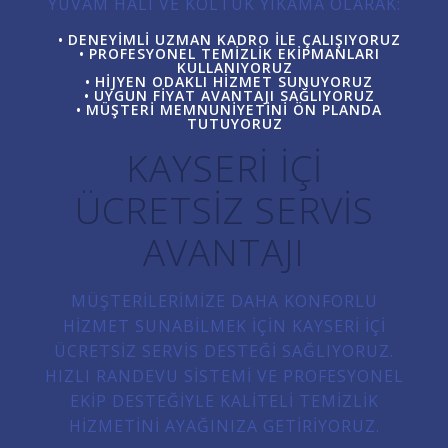
YUVAM HALI VE KOLTUK YIKAMA OLARAK:
DENEYIMLI UZMAN KADRO ILE ÇALIŞIYORUZ
PROFESYONEL TEMIZLIK EKIPMANLARI
KULLANIYORUZ
HIJYEN ODAKLI HIZMET SUNUYORUZ
UYGUN FIYAT AVANTAJI SAĞLIYORUZ
MÜŞTERI MEMNUNIYETINI ÖN PLANDA
TUTUYORUZ
KAYSERI İÇI
ÜCRETSIZ SERVIS
AVANTAJI
MÜŞTERILERIMIZE DAHA KONFORLU
HIZMET SUNABILMEK IÇIN KAYSERI IÇI
ÜCRETSIZ SERVIS DESTEĞI SAĞLIYORUZ.
HIZLI RANDEVU SISTEMI VE PROFESYONEL
EKIP DESTEĞIYLE KALITELI TEMIZLIK
HIZMETINI AYAĞINIZA GETIRIYORUZ.