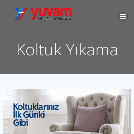
İçeriğe
geç
Koltuk Yıkama