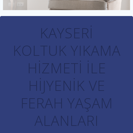
KAYSERI
KOLTUK YIKAMA
HIZMETI ILE
HIJYENIK VE
FERAH YAŞAM
ALANLARI