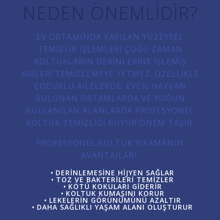
NEDEN ÖNEMLIDIR?
EV ORTAMINDA YAPILAN YÜZEYSEL
TEMIZLIK IŞLEMLERI ÇOĞU ZAMAN
KOLTUKLARIN DERINLERINE IŞLEMIŞ
KIRLERI TEMIZLEMEYE YETMEZ. ÖZELLIKLE
ÇOCUKLU AILELERDE, EVCIL HAYVAN
BULUNAN ORTAMLARDA VE YOĞUN
KULLANILAN ALANLARDA PROFESYONEL
KOLTUK TEMIZLIĞI BÜYÜK ÖNEM TAŞIR.
PROFESYONEL KOLTUK YIKAMANIN
AVANTAJLARI:
DERINLEMESINE HIJYEN SAĞLAR
TOZ VE BAKTERILERI TEMIZLER
KÖTÜ KOKULARI GIDERIR
KOLTUK KUMAŞINI KORUR
LEKELERIN GÖRÜNÜMÜNÜ AZALTIR
DAHA SAĞLIKLI YAŞAM ALANI OLUŞTURUR