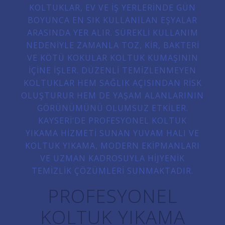
KOLTUKLAR, EV VE IŞ YERLERINDE GÜN
BOYUNCA EN SIK KULLANILAN EŞYALAR
ARASINDA YER ALIR. SÜREKLI KULLANIM
NEDENIYLE ZAMANLA TOZ, KIR, BAKTERI
VE KÖTÜ KOKULAR KOLTUK KUMAŞININ
IÇINE IŞLER. DÜZENLI TEMIZLENMEYEN
KOLTUKLAR HEM SAĞLIK AÇISINDAN RISK
OLUŞTURUR HEM DE YAŞAM ALANLARININ
GÖRÜNÜMÜNÜ OLUMSUZ ETKILER.
KAYSERI’DE PROFESYONEL KOLTUK
YIKAMA HIZMETI SUNAN YUVAM HALI VE
KOLTUK YIKAMA, MODERN EKIPMANLARI
VE UZMAN KADROSUYLA HIJYENIK
TEMIZLIK ÇÖZÜMLERI SUNMAKTADIR.
PROFESYONEL
KOLTUK YIKAMA