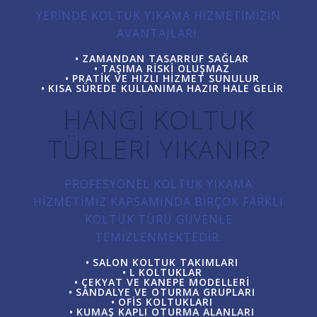
YERINDE KOLTUK YIKAMA HIZMETIMIZIN
AVANTAJLARI:
ZAMANDAN TASARRUF SAĞLAR
TAŞIMA RISKI OLUŞMAZ
PRATIK VE HIZLI HIZMET SUNULUR
KISA SÜREDE KULLANIMA HAZIR HALE GELIR
HANGI KOLTUK
TÜRLERI YIKANIR?
PROFESYONEL KOLTUK YIKAMA
HIZMETIMIZ KAPSAMINDA BIRÇOK FARKLI
KOLTUK TÜRÜ GÜVENLE
TEMIZLENMEKTEDIR:
SALON KOLTUK TAKIMLARI
L KOLTUKLAR
ÇEKYAT VE KANEPE MODELLERI
SANDALYE VE OTURMA GRUPLARI
OFIS KOLTUKLARI
KUMAŞ KAPLI OTURMA ALANLARI