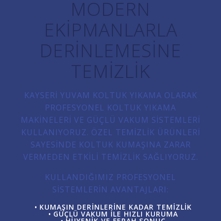
MODERN
EKIPMANLARLA
DERINLEMESINE
TEMIZLIK
KAYSERI YUVAM KOLTUK YIKAMA OLARAK
PROFESYONEL KOLTUK YIKAMA
MAKINELERI VE GÜÇLÜ VAKUM SISTEMLERI
KULLANIYORUZ. ÖZEL TEMIZLIK ÜRÜNLERI
SAYESINDE KOLTUK KUMAŞINA ZARAR
VERMEDEN ETKILI TEMIZLIK SAĞLIYORUZ.
KULLANDIĞIMIZ PROFESYONEL
SISTEMLERIN AVANTAJLARI:
KUMAŞIN DERINLERINE KADAR TEMIZLIK
GÜÇLÜ VAKUM ILE HIZLI KURUMA
HIJYENIK VE FERAH SONUÇ