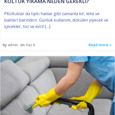
KOLTUK YIKAMA NEDEN GEREKLİ?
PKoltuklar da tıpkı halılar gibi zamanla kir, leke ve
bakteri barındırır. Günlük kullanım, dökülen yiyecek ve
içecekler, toz ve evcil […]
Read more
by
admin
on
Haz 6