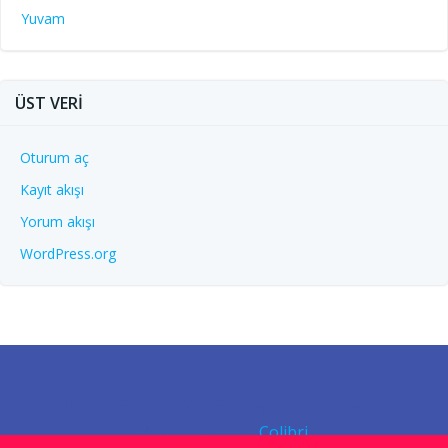
Yuvam
ÜST VERI
Oturum aç
Kayıt akışı
Yorum akışı
WordPress.org
© 2026 Yuvam Halı Yıkama. Created for free using
WordPress and
Colibri