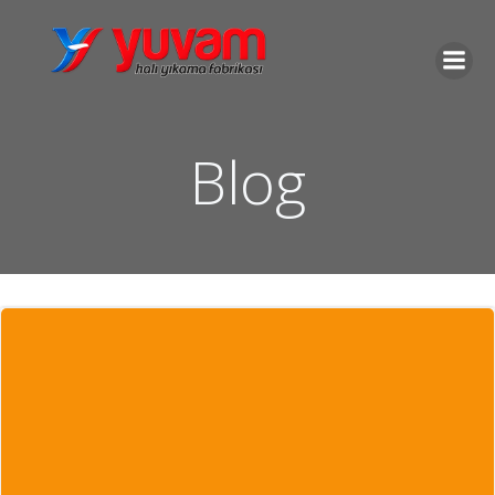
İçeriğe
geç
Blog