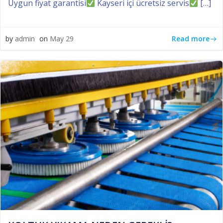
Uygun fiyat garantisi
Kayseri içi ücretsiz servis
[…]
Read more
by
admin
on
May 29