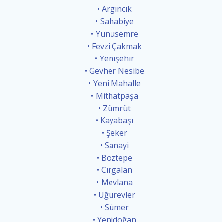
Argıncık
Sahabiye
Yunusemre
Fevzi Çakmak
Yenişehir
Gevher Nesibe
Yeni Mahalle
Mithatpaşa
Zümrüt
Kayabaşı
Şeker
Sanayi
Boztepe
Cırgalan
Mevlana
Uğurevler
Sümer
Yenidoğan