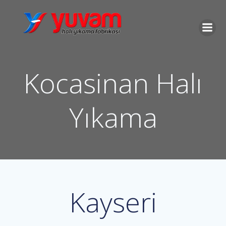
İçeriğe
geç
Kocasinan Halı
Yıkama
Kayseri